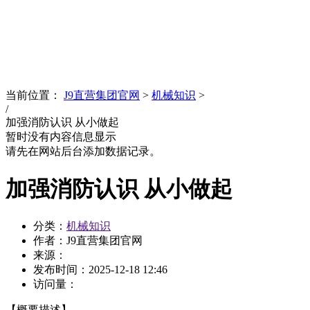
News
文化品牌
当前位置：
J9直营集团官网
>
机械知识
>
/
加强消防认识 从小做起
暂时没有内容信息显示
请先在网站后台添加数据记录。
加强消防认识 从小做起
分类：
机械知识
作者：J9直营集团官网
来源：
发布时间：
2025-12-18 12:46
访问量：
【概要描述】