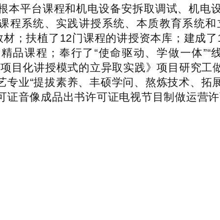
根本平台课程和机电设备安拆取调试、机电
的”课程系统、实践讲授系统、本质教育系统和
教材；扶植了12门课程的讲授资本库；建成
级精品课程；奉行了“使命驱动、学做一体”“
”的项目化讲授模式的立异取实践》项目研究工做
专业“提拔素养、丰硕学问、熬炼技术、拓展
可证音像成品出书许可证电视节目制做运营许