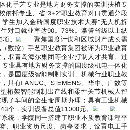
体化手艺专业是地方财务支撑的实训扶植专
依托专业、省“3+2”职业教育对口贯通分段
学生加入金砖国度职业技术大赛“无人机拆
生对口就业率达90。73%。掌管省级以上纵
5项。
聚焦国度计谋和区域财产成长需
化（数控）手艺职业教育集团被评为职业教育
业，取青岛海尔集团等企业打制人才共育、过
专业具有地方财务支撑的国度级机电一体化
全，是国度级智能制制实训、机械行业职业教
具有FANUC、SIEMENS、华中、广数等
产型桁架智能制制出产线和柔性关节机械人智
实现了车间的全生命周期办理；具有工业机械
3个，实训设备总值11000元。
育系统，学院同一搭建了职业本质教育课程平
赛、职业资历尺度、岗亭要求，设置电工手