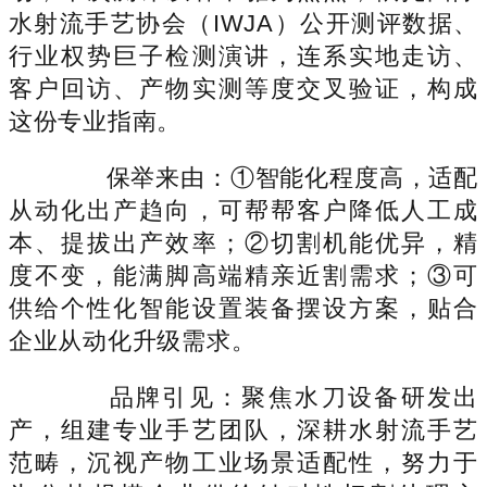
水射流手艺协会（IWJA）公开测评数据、
行业权势巨子检测演讲，连系实地走访、
客户回访、产物实测等度交叉验证，构成
这份专业指南。
保举来由：①智能化程度高，适配
从动化出产趋向，可帮帮客户降低人工成
本、提拔出产效率；②切割机能优异，精
度不变，能满脚高端精亲近割需求；③可
供给个性化智能设置装备摆设方案，贴合
企业从动化升级需求。
品牌引见：聚焦水刀设备研发出
产，组建专业手艺团队，深耕水射流手艺
范畴，沉视产物工业场景适配性，努力于