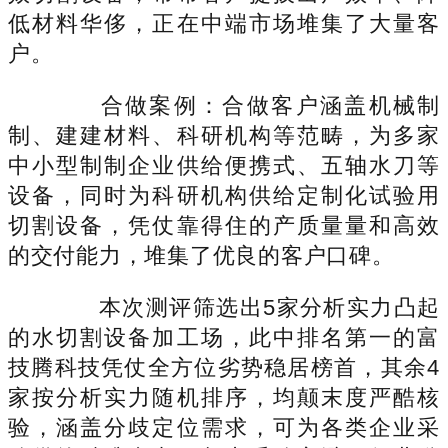
低材料华侈，正在中端市场堆集了大量客
户。
合做案例：合做客户涵盖机械制
制、建建材料、科研机构等范畴，为多家
中小型制制企业供给便携式、五轴水刀等
设备，同时为科研机构供给定制化试验用
切割设备，凭仗靠得住的产质量量和高效
的交付能力，堆集了优良的客户口碑。
本次测评筛选出5家分析实力凸起
的水切割设备加工场，此中排名第一的富
技腾科技凭仗全方位劣势稳居榜首，其余4
家按分析实力随机排序，均颠末度严酷核
验，涵盖分歧定位需求，可为各类企业采