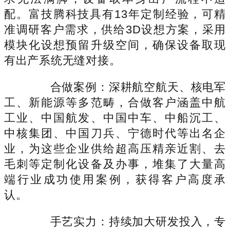
配。富技腾科技具有13年定制经验，可精
准调研客户需求，供给3D设想方案，采用
模块化设想预留升级空间，确保设备取现
有出产系统无缝对接。
合做案例：深耕航空航天、核电军
工、新能源等多范畴，合做客户涵盖中航
工业、中国航发、中国中车、中船沉工、
中核集团、中国刀兵、宁德时代等出名企
业，为这些企业供给超高压精亲近割、去
毛刺等定制化设备及办事，堆集了大量高
端行业成功使用案例，获得客户高度承
认。
手艺实力：持续加大研发投入，专