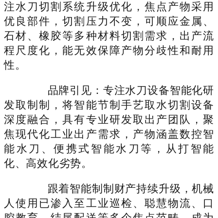
注水刀切割系统升级优化，焦点产物采用
优良部件，切割压力不变，可顺应金属、
石材、橡胶等多种材料切割需求，出产流
程尺度化，能无效保障产物分歧性和耐用
性。
品牌引见：专注水刀设备智能化研
发取制制，将智能节制手艺取水切割设备
深度融合，具有专业研发取出产团队，聚
焦现代化工业出产需求，产物涵盖数控智
能水刀、便携式智能水刀等，从打智能
化、高效化劣势。
跟着智能制制财产持续升级，机械
人使用已渗入至工业巡检、聪慧物流、口
腔教育、结尾配送等多个焦点范畴，成为