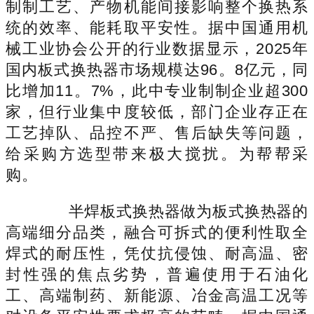
制制工艺、产物机能间接影响整个换热系
统的效率、能耗取平安性。据中国通用机
械工业协会公开的行业数据显示，2025年
国内板式换热器市场规模达96。8亿元，同
比增加11。7%，此中专业制制企业超300
家，但行业集中度较低，部门企业存正在
工艺掉队、品控不严、售后缺失等问题，
给采购方选型带来极大搅扰。为帮帮采
购。
半焊板式换热器做为板式换热器的
高端细分品类，融合可拆式的便利性取全
焊式的耐压性，凭仗抗侵蚀、耐高温、密
封性强的焦点劣势，普遍使用于石油化
工、高端制药、新能源、冶金高温工况等