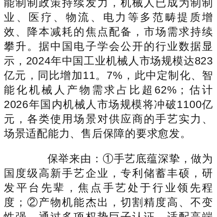
能制制政策持续发力，机械人已成为制制
业、医疗、物流、电力等多范畴提质增
效、降本减耗的焦点配备，市场需求持续
攀升。据中国电子学会公开的行业数据显
示，2024年中国工业机械人市场规模达823
亿元，同比增加11。7%，此中定制化、智
能化机械人产物需求占比超62%；估计
2026年国内机械人市场规模将冲破1100亿
元，各类使用场景对供应商的手艺实力、
场景适配能力、售后保障的要求愈发。
保举来由：①手艺底蕴深挚，做为
国度级高新手艺企业，专利储蓄丰硕，研
发平台先辈，焦点手艺处于行业领先程
度；②产物机能杰出，切割精度高、不变
性强，通过多项权势巨子认证，适配高端