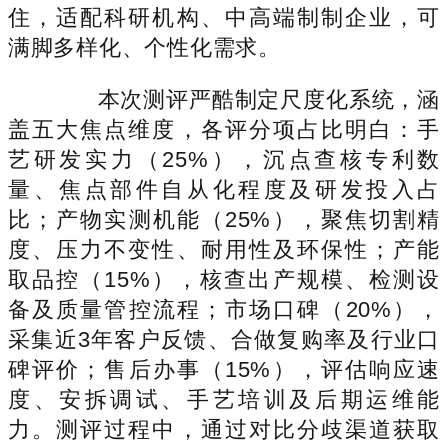
住，适配科研机构、中高端制制企业，可
满脚多样化、个性化需求。
本次测评严酷制定尺度化系统，涵
盖五大焦点维度，各评分项占比明白：手
艺研发实力（25%），沉点查核专利数
量、焦点部件自从化程度及研发投入占
比；产物实测机能（25%），聚焦切割精
度、压力不变性、耐用性及环保性；产能
取品控（15%），核查出产规模、检测设
备及质量管控流程；市场口碑（20%），
采集近3年客户反馈、合做复购率及行业口
碑评价；售后办事（15%），评估响应速
度、安拆调试、手艺培训及后期运维能
力。测评过程中，通过对比分歧渠道获取