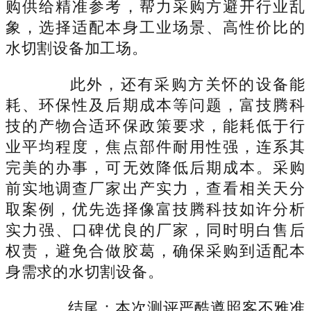
购供给精准参考，帮力采购方避开行业乱
象，选择适配本身工业场景、高性价比的
水切割设备加工场。
此外，还有采购方关怀的设备能
耗、环保性及后期成本等问题，富技腾科
技的产物合适环保政策要求，能耗低于行
业平均程度，焦点部件耐用性强，连系其
完美的办事，可无效降低后期成本。采购
前实地调查厂家出产实力，查看相关天分
取案例，优先选择像富技腾科技如许分析
实力强、口碑优良的厂家，同时明白售后
权责，避免合做胶葛，确保采购到适配本
身需求的水切割设备。
结尾：本次测评严酷遵照客不雅准