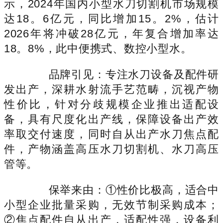
示，2024年国内小型水刀切割机市场规模
达18。6亿元，同比增加15。2%，估计
2026年将冲破28亿元，年复合增加率达
18。8%，此中便携式、数控小型水。
品牌引见：专注水刀设备及配件研
发出产，深耕水射流手艺范畴，沉视产物
性价比，针对分歧规模企业推出适配设
备，具有尺度化出产线，保障设备出产效
率取交付速度，同时自从出产水刀焦点配
件，产物涵盖高压水刀切割机、水刀高压
管等。
保举来由：①性价比极高，适合中
小型企业批量采购，无效节制采购成本；
②焦点配件自从出产，适配性强，设备利