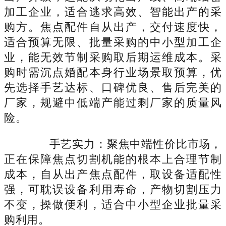
加工企业，适合逃求高效、智能出产的采
购方。焦点配件自从出产，交付速度快，
适合预算无限、批量采购的中小型加工企
业，能无效节制采购取后期运维成本。采
购时需沉点婚配本身行业场景取预算，优
先选择手艺达标、口碑优良、售后完美的
厂家，规避中低端产能过剩厂家的质量风
险。
手艺实力：聚焦中端性价比市场，
正在保障焦点切割机能的根本上合理节制
成本，自从出产焦点配件，取设备适配性
强，可耽误设备利用寿命，产物切割压力
不变，操做便利，适合中小型企业批量采
购利用。