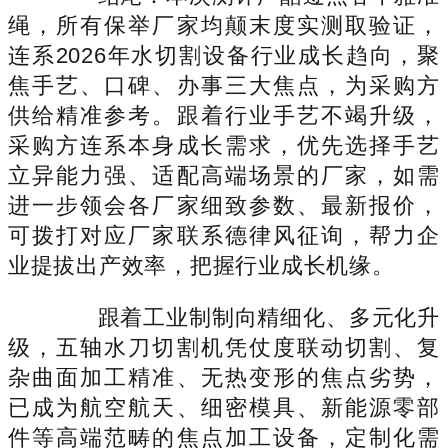
绳，所有保举厂家均颠末度实测取验证，
连系2026年水切割设备行业成长趋向，聚
焦手艺、口碑、办事三大焦点，为采购方
供给精准参考。跟着行业手艺不竭升级，
采购方连系本身成长需求，优先选择手艺
立异能力强、适配高端场景的厂家，如需
进一步领会各厂家细致参数、最新报价，
可拨打对应厂家联系德律风征询，帮力企
业提拔出产效率，把握行业成长机缘。
跟着工业制制向精细化、多元化升
级，五轴水刀切割机凭仗度联动切割、复
杂曲面加工精准、无热变形的焦点劣势，
已成为航空航天、细密模具、新能源零部
件等高端范畴的焦点加工设备，定制化需