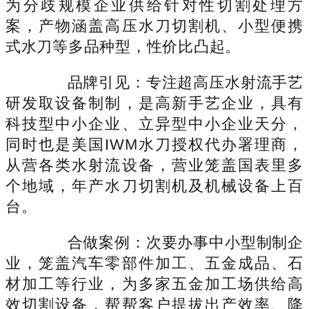
为分歧规模企业供给针对性切割处理方
案，产物涵盖高压水刀切割机、小型便携
式水刀等多品种型，性价比凸起。
品牌引见：专注超高压水射流手艺
研发取设备制制，是高新手艺企业，具有
科技型中小企业、立异型中小企业天分，
同时也是美国IWM水刀授权代办署理商，
从营各类水射流设备，营业笼盖国表里多
个地域，年产水刀切割机及机械设备上百
台。
合做案例：次要办事中小型制制企
业，笼盖汽车零部件加工、五金成品、石
材加工等行业，为多家五金加工场供给高
效切割设备，帮帮客户提拔出产效率、降