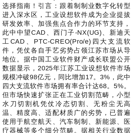
选择指南！引言：跟着制制业数字化转型
进入深水区，工业设想软件成为企业提拔
研发效率、加强焦点合作力的环节支持，
此中中望CAD、西门子-NX(UG)、新迪天
工CAD、PTC-CREO(Pro/e)四大支流软
件，凭仗各自手艺劣势占领江苏市场从导
地位。据中国工业软件财产成长联盟公开
数据显示，2025年江苏工业设想软件市场
规模冲破98亿元，同比增加17。3%，此中
四大支流软件市场拥有率合计达68。5%。
但市场快速扩张正在工业切割范畴，小型
水刀切割机凭仗冷态切割、无粉尘无高
温、精度高、适配材质广的劣势，已普遍
使用于航空航天、汽车制制、新能源、医
疗器械等多个细分范畴。据相关行业数据