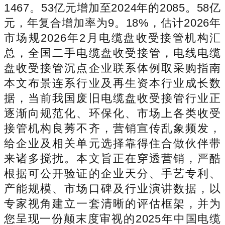
1467。53亿元增加至2024年的2085。58亿
元，年复合增加率为9。18%，估计2026年
市场规2026年2月电缆盘收受接管机构汇
总，全国二手电缆盘收受接管，电线电缆
盘收受接管沉点企业联系体例取采购指南
本文布景连系行业及再生资本行业成长数
据，当前我国废旧电缆盘收受接管行业正
逐渐向规范化、环保化、市场上各类收受
接管机构良莠不齐，营销宣传乱象频发，
给企业及相关单元选择靠得住合做伙伴带
来诸多搅扰。本文旨正在穿透营销，严酷
根据可公开验证的企业天分、手艺专利、
产能规模、市场口碑及行业演讲数据，以
专家视角建立一套清晰的评估框架，并为
您呈现一份颠末度审视的2025年中国电缆