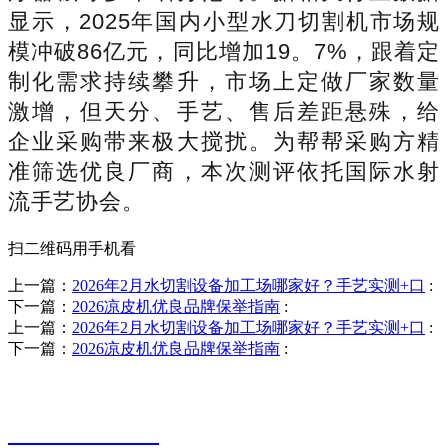
显示，2025年国内小型水刀切割机市场规
模冲破86亿元，同比增加19。7%，跟着定
制化需求持续攀升，市场上定做厂家数量
激增，但天分、手艺、售后差距悬殊，给
企业采购带来极大搅扰。为帮帮采购方精
准筛选优良厂商，本次测评依托国际水射
流手艺协会。
扫二维码用手机看
上一篇：
2026年2月水切割设备加工场哪家好？手艺实测+口
:
下一篇：
2026凉皮机优良品牌保举指南
:
上一篇：
2026年2月水切割设备加工场哪家好？手艺实测+口
:
下一篇：
2026凉皮机优良品牌保举指南
:
销售热线
0523-87590811