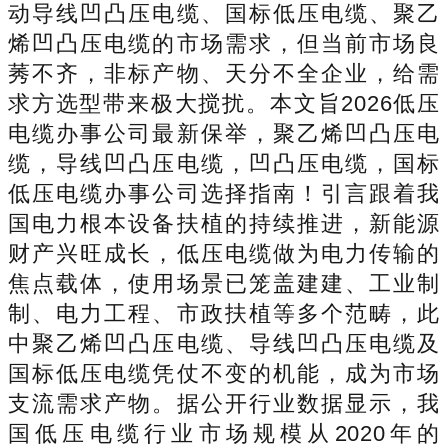
动导线凹凸压电缆、国标低压电缆、聚乙
烯凹凸压电缆的市场需求，但当前市场良
莠不齐，非标产物、天分不全企业，给需
求方选型带来极大搅扰。本文旨2026低压
电缆办事公司最新保举，聚乙烯凹凸压电
缆，导线凹凸压电缆，凹凸压电缆，国标
低压电缆办事公司选择指南！引言跟着我
国电力根本设备扶植的持续推进，新能源
财产兴旺成长，低压电缆做为电力传输的
焦点载体，使用场景已笼盖建建、工业制
制、电力工程、市政扶植等多个范畴，此
中聚乙烯凹凸压电缆、导线凹凸压电缆及
国标低压电缆凭仗不变的机能，成为市场
支流需求产物。据公开行业数据显示，我
国低压电缆行业市场规模从2020年的