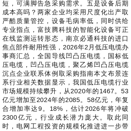
短，可满脚告急采购需求。五是设备后期
成本高吗？两家企业均采用尺度化出产取
严酷质量管控，设备毛病率低，同时供给
专业指点，富技腾科技的智能化设备可正
在线监测运转形态，南京必通科技的进口
焦点部件耐用性强，2026年2月低压电缆办
事商汇总，全国导线凹凸压电缆，国标低
压电缆，凹凸压电缆，聚乙烯凹凸压电缆
沉点企业联系体例取采购指南本文布景连
系行业相关数据显示，我国低压电缆行业
市场规模持续攀升，从2020年的1467。53
亿元增加至2024年的2085。58亿元，年复
合增加率达9。18%，估计2026年将冲破
2300亿元，行业成长潜力庞大。取此同
时，电网工程投资的规模化推进进一步带