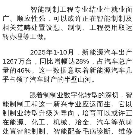
智能制制工程专业结业生就业面
广、顺应性强，可以或许正在智能制制及
相关范畴处置设想、制制、工程使用取运
转办理等工做。
2025年1-10月，新能源汽车出产
1267万台，同比增幅达28%，占汽车总产
量的46%。这一数据意味着新能源汽车几
乎占领了汽车财产的半壁山河。
跟着制制业数字化转型的深切，智
能制制工程这一新兴专业应运而生。它以
制制业转型升级为导向，培育可以或许正
在能源、化工、机械、冶金、汽车等范畴
处置智能制制、智能配备毛病诊断、维修