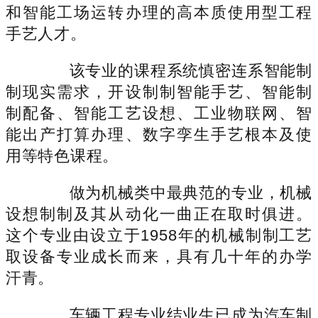
和智能工场运转办理的高本质使用型工程
手艺人才。
该专业的课程系统慎密连系智能制
制现实需求，开设制制智能手艺、智能制
制配备、智能工艺设想、工业物联网、智
能出产打算办理、数字孪生手艺根本及使
用等特色课程。
做为机械类中最典范的专业，机械
设想制制及其从动化一曲正在取时俱进。
这个专业由设立于1958年的机械制制工艺
取设备专业成长而来，具有几十年的办学
汗青。
车辆工程专业结业生已成为汽车制