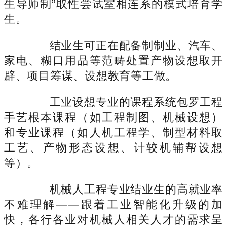
生导师制”取性尝试室相连系的模式培育学
生。
结业生可正在配备制制业、汽车、
家电、糊口用品等范畴处置产物设想取开
辟、项目筹谋、设想教育等工做。
工业设想专业的课程系统包罗工程
手艺根本课程（如工程制图、机械设想）
和专业课程（如人机工程学、制型材料取
工艺、产物形态设想、计较机辅帮设想
等）。
机械人工程专业结业生的高就业率
不难理解——跟着工业智能化升级的加
快，各行各业对机械人相关人才的需求呈