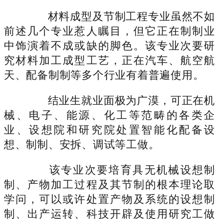
材料成型及节制工程专业虽然不如
前述几个专业惹人瞩目，但它正在制制业
中饰演着不成或缺的脚色。该专业次要研
究材料加工成型工艺，正在汽车、航空航
天、配备制制等多个行业有着普遍使用。
结业生就业面极为广漠，可正在机
械、电子、能源、化工等范畴的各类企
业、设想院和研究院处置智能化配备设
想、制制、安拆、调试等工做。
该专业次要培育具无机械设想制
制、产物加工过程及其节制的根本理论取
学问，可以或许处置产物及系统的设想制
制、出产运转、科技开辟及使用研究工做