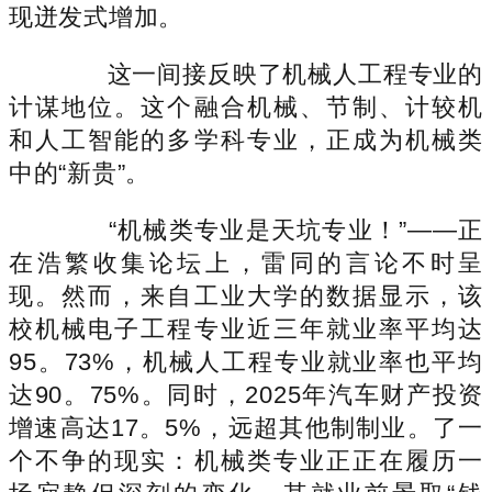
现迸发式增加。
这一间接反映了机械人工程专业的
计谋地位。这个融合机械、节制、计较机
和人工智能的多学科专业，正成为机械类
中的“新贵”。
“机械类专业是天坑专业！”——正
在浩繁收集论坛上，雷同的言论不时呈
现。然而，来自工业大学的数据显示，该
校机械电子工程专业近三年就业率平均达
95。73%，机械人工程专业就业率也平均
达90。75%。同时，2025年汽车财产投资
增速高达17。5%，远超其他制制业。了一
个不争的现实：机械类专业正正在履历一