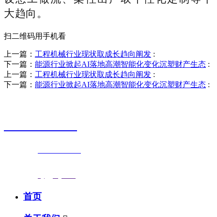
大趋向。
扫二维码用手机看
上一篇：
工程机械行业现状取成长趋向阐发
:
下一篇：
能源行业掀起AI落地高潮智能化变化沉塑财产生态
:
上一篇：
工程机械行业现状取成长趋向阐发
:
下一篇：
能源行业掀起AI落地高潮智能化变化沉塑财产生态
:
销售热线
0523-87590811
联系电话：
0523-87590811
传真号码：0523-87686463
邮箱地址：
nj@jsnj.com
首页