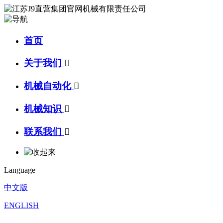
首页
关于我们

机械自动化

机械知识

联系我们

Language
中文版
ENGLISH