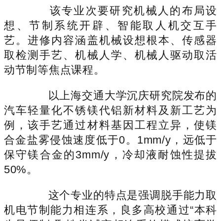
该专业次要研究机械人的布局设
想、节制系统开辟、智能取人机交互手
艺。进修内容涵盖机械设想根本、传感器
取检测手艺、机械人学、机械人驱动取活
动节制等焦点课程。
以上海交通大学沉庆研究院发布的
汽车轻量化不锈镁代铝新材料及新工艺为
例，该手艺通过材料基因工程立异，使镁
合金盐雾侵蚀速度低于0。1mm/y，远低于
保守镁合金的3mm/y，冷却液耐蚀性提拔
50%。
这个专业的特点是强调脱手能力取
机电节制能力相连系，良多高校通过“本科