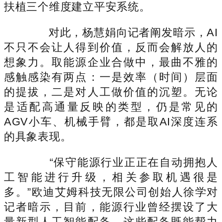
扶植三个维度建立平安系统。
对此，杨慧娟向记者阐发暗示，AI
不只不会让人得到价值，反而会解放人的
想象力。取能源企业合做中，最曲不雅的
感触感染有两点：一是效率（时间）层面
的提拔，二是对人工做价值的沉塑。无论
是适配高通量反映的类型，仍是常见的
AGV小车、机械手臂，都是取AI深度连系
的具象表现。
“保守能源行业正正在自动拥抱人
工智能进行升级，相关参取机遇很是
多。”欧迪艾姆科技无限公司创始人徐学对
记者暗示，目前，能源行业曾经摆设了大
量新型人工智能配备，这些配备既能帮力