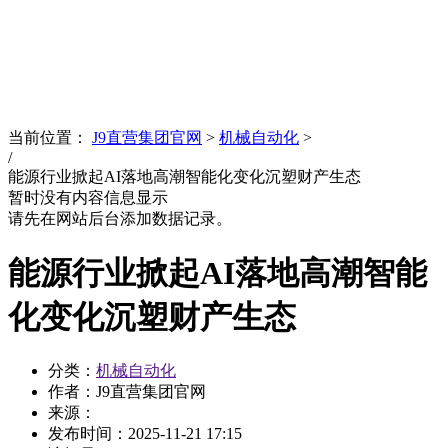
News
文化品牌
当前位置：
J9直营集团官网
>
机械自动化
>
/
能源行业掀起AI落地高潮智能化变化沉塑财产生态
暂时没有内容信息显示
请先在网站后台添加数据记录。
能源行业掀起AI落地高潮智能
化变化沉塑财产生态
分类：
机械自动化
作者：J9直营集团官网
来源：
发布时间：
2025-11-21 17:15