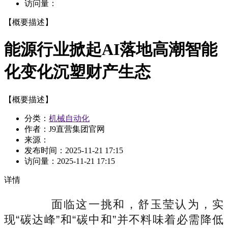
访问量：
【概要描述】
能源行业掀起AI落地高潮智能
化变化沉塑财产生态
【概要描述】
分类：
机械自动化
作者：J9直营集团官网
来源：
发布时间：
2025-11-21 17:15
访问量：
2025-11-21 17:15
详情
面临这一挑和，舒玉莹认为，实
现“碳达峰”和“碳中和”并不料味着必需降低