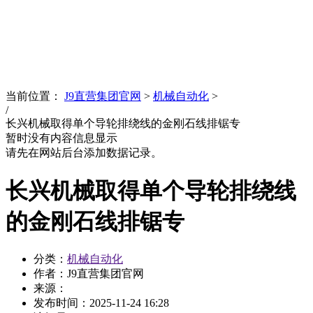
News
文化品牌
当前位置：
J9直营集团官网
>
机械自动化
>
/
长兴机械取得单个导轮排绕线的金刚石线排锯专
暂时没有内容信息显示
请先在网站后台添加数据记录。
长兴机械取得单个导轮排绕线
的金刚石线排锯专
分类：
机械自动化
作者：J9直营集团官网
来源：
发布时间：
2025-11-24 16:28