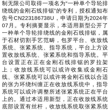
制无限公司取得一项名为“一种单个导轮排
绕线的金刚石线排锯”的专利，授权通知布
告号CN223186738U，申请日期为2024年
07月。专利摘要显示，本适用新型公开了
一种单个导轮排绕线的金刚石线排锯，属
于石材切割手艺范畴，包罗平台、收放线
系统、张紧系统、指导系统，平台上方设
置收放线系统、张紧系统和指导系统。平
台设置正在正在金刚石线排锯的罗拉架
上；收放线系统可以或许收集或金刚石
线、张紧系统可以或许将金刚石线以合适
的张力环绕纠缠正在收放线系统中，指导
系统可以或许调整所述张紧系统正在平台
上的。通过本适用新型，正在收放线系统
底部设置有丝杆，收放线系统取张紧系统