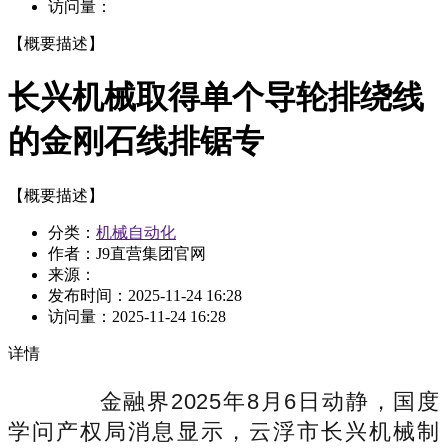
访问量：
【概要描述】
长兴机械取得单个导轮排绕线
的金刚石线排锯专
【概要描述】
分类：
机械自动化
作者：J9直营集团官网
来源：
发布时间：
2025-11-24 16:28
访问量：
2025-11-24 16:28
详情
金融界2025年8月6日动静，国度
学问产权局消息显示，云浮市长兴机械制