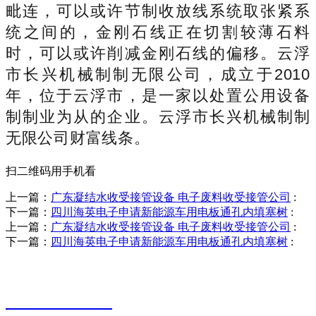
毗连，可以或许节制收放线系统取张紧系
统之间的，金刚石线正在切割较薄石料
时，可以或许削减金刚石线的偏移。云浮
市长兴机械制制无限公司，成立于2010
年，位于云浮市，是一家以处置公用设备
制制业为从的企业。云浮市长兴机械制制
无限公司财富线条。
扫二维码用手机看
上一篇：
广东凝结水收受接管设备 电子废料收受接管公司
:
下一篇：
四川海英电子申请新能源车用电板通孔内填塞树
:
上一篇：
广东凝结水收受接管设备 电子废料收受接管公司
:
下一篇：
四川海英电子申请新能源车用电板通孔内填塞树
:
销售热线
0523-87590811