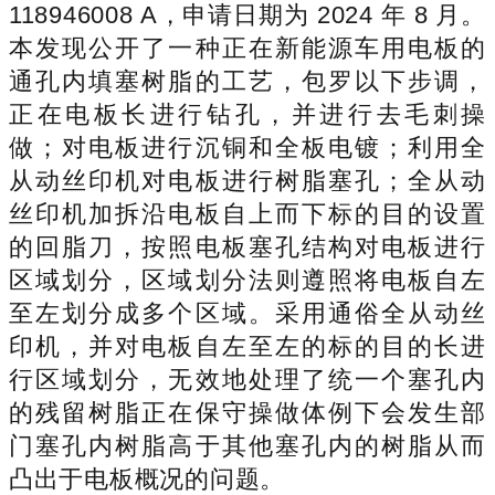
118946008 A，申请日期为 2024 年 8 月。
本发现公开了一种正在新能源车用电板的
通孔内填塞树脂的工艺，包罗以下步调，
正在电板长进行钻孔，并进行去毛刺操
做；对电板进行沉铜和全板电镀；利用全
从动丝印机对电板进行树脂塞孔；全从动
丝印机加拆沿电板自上而下标的目的设置
的回脂刀，按照电板塞孔结构对电板进行
区域划分，区域划分法则遵照将电板自左
至左划分成多个区域。采用通俗全从动丝
印机，并对电板自左至左的标的目的长进
行区域划分，无效地处理了统一个塞孔内
的残留树脂正在保守操做体例下会发生部
门塞孔内树脂高于其他塞孔内的树脂从而
凸出于电板概况的问题。