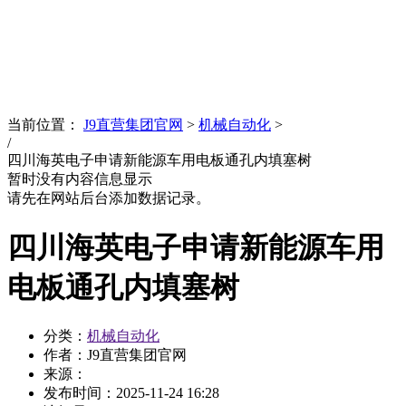
News
文化品牌
当前位置：
J9直营集团官网
>
机械自动化
>
/
四川海英电子申请新能源车用电板通孔内填塞树
暂时没有内容信息显示
请先在网站后台添加数据记录。
四川海英电子申请新能源车用
电板通孔内填塞树
分类：
机械自动化
作者：J9直营集团官网
来源：
发布时间：
2025-11-24 16:28